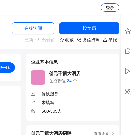
登录
在线沟通
投简历
更新：51分钟前
收藏
微信扫码
举报
企业基本信息
聊一聊
创元千禧大酒店
在招职位
24
个
餐饮服务
未填写
500-999人
创元千禧大酒店招聘
查看更多