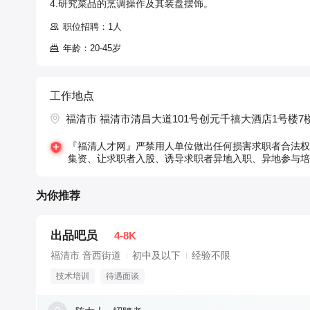
4.研究菜品的烹调操作及其装盘摆饰。
职位招聘：1人
年龄：20-45岁
工作地点
福清市 福清市清昌大道101号创元千禧大酒店1号楼7
『福清人才网』严禁用人单位做出任何损害求职者合法权
集资、让求职者入股、诱导求职者异地入职、异地参与培
为你推荐
出品吧员
4-8K
福清市 音西街道
初中及以下
经验不限
技术培训
待遇面谈