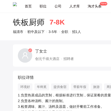
New
首页
职位
公司
人才库
淘才头条
铁板厨师
7-8K
福清市
初中及以下
3-5年
全职
招1人
丁女士
创元千禧大酒店
招聘者
职位详情
环境好
年终奖
提供食宿
带薪年假
旅游
周
1.负责热菜成品的烹制，根据标准进行烹制，保证菜肴的质量。
2.负责各种汤料、酱汁的熬制。

3.检查调味、酱汁、汤料及器皿，做好开餐前工作准备。
