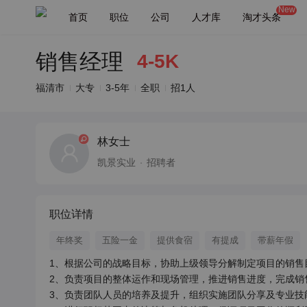
New
首页
职位
公司
人才库
淘才头条
销售经理
4-5K
福清市
大专
3-5年
全职
招1人
林女士
凯景实业
招聘者
职位详情
年终奖
五险一金
提供食宿
有提成
带薪年假
1、根据公司的战略目标，协助上级领导分解制定项目的销售目
2、负责项目的整体运作和现场管理，推进销售进度，完成销售
3、负责团队人员的培养及提升，组织实施团队分享及专业技能