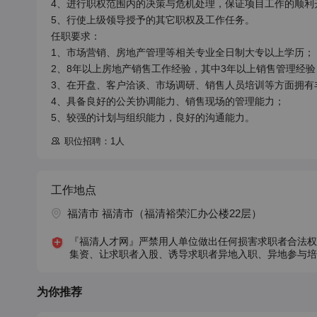
4、进行职权范围内的决策与危机处理，保证项目工作的顺利开
5、行使上级领导授予的其它职权及工作任务。

任职要求：

1、市场营销、房地产管理等相关专业全日制大专以上学历；

2、8年以上房地产销售工作经验，其中3年以上销售管理经验；
3、在开盘、客户洽谈、市场调研、销售人员培训等方面拥有丰
4、具备良好的公关协调能力、销售现场的管理能力；

5、较强的计划与组织能力，良好的沟通能力。
职位招聘：1人
工作地点
福清市 福清市（福清裕荣汇办公楼22层）
『福清人才网』严禁用人单位做出任何损害求职者合法权
集资、让求职者入股、诱导求职者异地入职、异地参与培
为你推荐