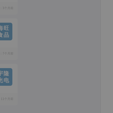
：3个月前
海旺
食品
：7个月前
宇隆
光电
11个月前