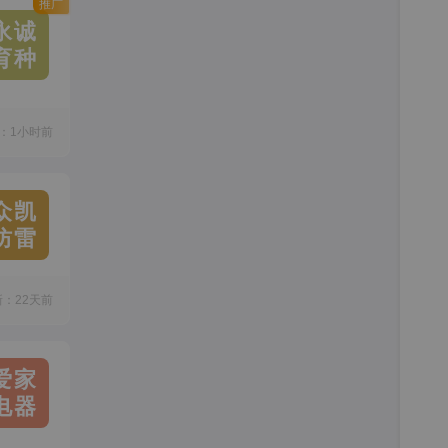
推广
永诚
育种
：1小时前
众凯
防雷
新：22天前
爱家
电器