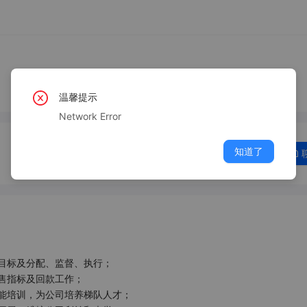
温馨提示
Network Error
知道了
标及分配、监督、执行；

指标及回款工作；

培训，为公司培养梯队人才； 
