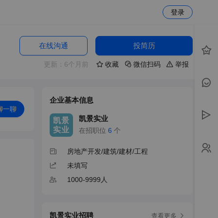
登录
在线沟通
投简历
更新：6个月前
收藏
微信扫码
举报
企业基本信息
聊一聊
凯景实业
凯景
实业
在招职位
6
个
房地产开发/建筑/建材/工程
未填写
1000-9999人
凯景实业招聘
查看更多