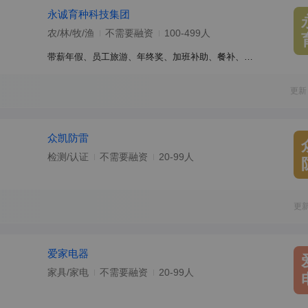
永诚育种科技集团
农/林/牧/渔
不需要融资
100-499人
带薪年假、员工旅游、年终奖、加班补助、餐补、通讯补贴、节日福利、交通补助
更新
众凯防雷
检测/认证
不需要融资
20-99人
更
爱家电器
家具/家电
不需要融资
20-99人