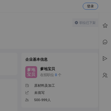
登录
职位已下架
企业基本信息
爹地宝贝
爹地
宝贝
在招职位
0
个
原材料及加工
未填写
500-999人