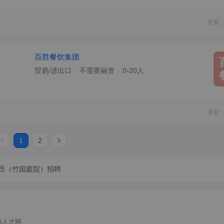
更新：
百胜餐饮集团
贸易/进出口
不需要融资
0-20人
更新：
1
2
员（竹园庭院）招聘
清人才网