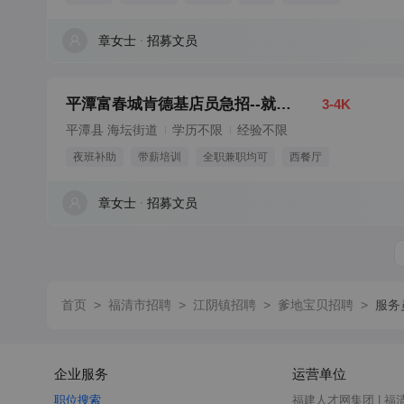
章女士
招募文员
平潭富春城肯德基店员急招--就近安排
3-4K
平潭县 海坛街道
学历不限
经验不限
夜班补助
带薪培训
全职兼职均可
西餐厅
章女士
招募文员
首页
>
福清市招聘
>
江阴镇招聘
>
爹地宝贝招聘
>
服务
企业服务
运营单位
职位搜索
福建人才网集团 | 福