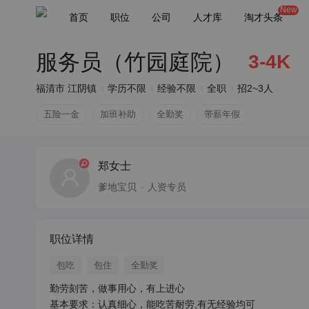
New
首页
职位
公司
人才库
淘才头条
服务员（竹园庭院）
3-4K
福清市 江阴镇
学历不限
经验不限
全职
招2~3人
五险一金
加班补助
全勤奖
带薪年假
郑女士
爹地宝贝
人资专员
职位详情
包吃
包住
全勤奖
勤劳刻苦，做事用心，有上进心

基本要求：认真细心，能吃苦耐劳,有无经验均可
