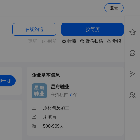
登录
在线沟通
投简历
更新：1小时前
收藏
微信扫码
举报
企业基本信息
聊一聊
星海鞋业
星海
鞋业
在招职位
7
个
原材料及加工
未填写
500-999人