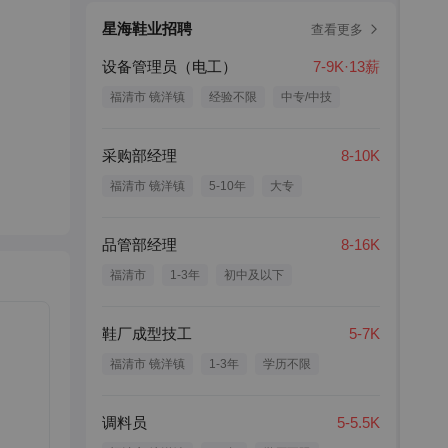
星海鞋业招聘
查看更多
设备管理员（电工）
7-9K·13薪
福清市 镜洋镇
经验不限
中专/中技
采购部经理
8-10K
福清市 镜洋镇
5-10年
大专
品管部经理
8-16K
福清市
1-3年
初中及以下
鞋厂成型技工
5-7K
福清市 镜洋镇
1-3年
学历不限
调料员
5-5.5K