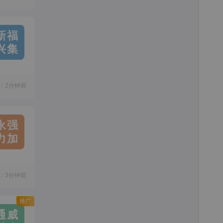
新福
兴集
：2分钟前
永强
力加
：3分钟前
推广
通威