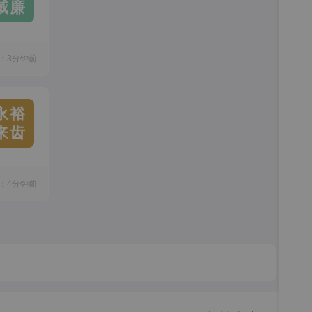
威廉
：3分钟前
永裕
来齿
：4分钟前