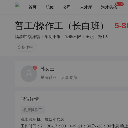
New
首页
职位
公司
人才库
淘才头条
普工/操作工（长白班）
5-8
福清市 镜洋镇
学历不限
经验不限
全职
招1人
定期体检
韩女士
星海鞋业
人事专员
职位详情
机床操作工
流水线压机、成型小包装

工作时间：7：30-17：00，中午11：30分--13：00休息 晚