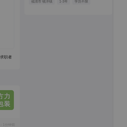
福清市 镜洋镇
1-3年
学历不限
求职者
方力
包装
：1分钟前