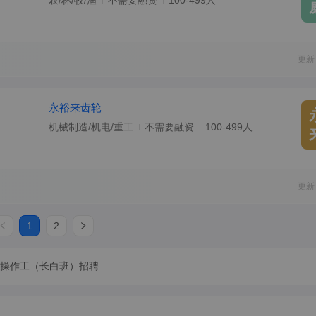
农/林/牧/渔
不需要融资
100-499人
更新
永裕来齿轮
机械制造/机电/重工
不需要融资
100-499人
更新
1
2
/操作工（长白班）招聘