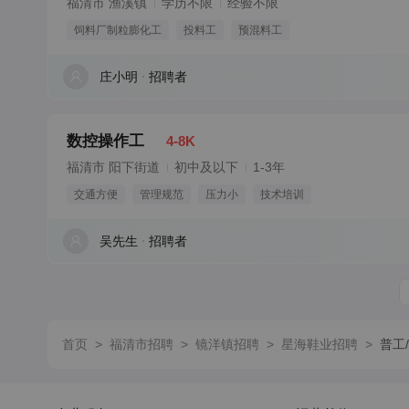
福清市 渔溪镇
学历不限
经验不限
饲料厂制粒膨化工
投料工
预混料工
庄小明
招聘者
数控操作工
4-8K
福清市 阳下街道
初中及以下
1-3年
交通方便
管理规范
压力小
技术培训
吴先生
招聘者
首页
>
福清市招聘
>
镜洋镇招聘
>
星海鞋业招聘
>
普工