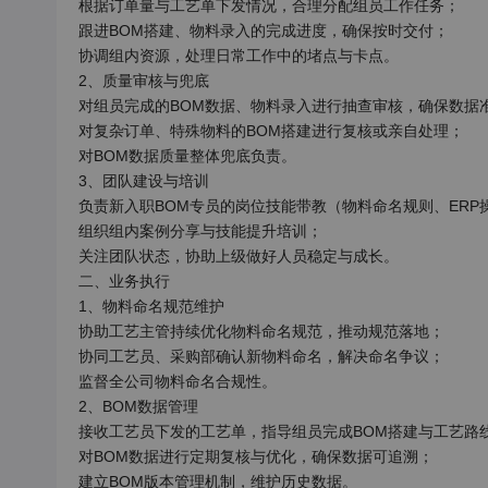
根据订单量与工艺单下发情况，合理分配组员工作任务；

跟进BOM搭建、物料录入的完成进度，确保按时交付；

协调组内资源，处理日常工作中的堵点与卡点。

2、质量审核与兜底

对组员完成的BOM数据、物料录入进行抽查审核，确保数据准
对复杂订单、特殊物料的BOM搭建进行复核或亲自处理；

对BOM数据质量整体兜底负责。

3、团队建设与培训

负责新入职BOM专员的岗位技能带教（物料命名规则、ERP操
组织组内案例分享与技能提升培训；

关注团队状态，协助上级做好人员稳定与成长。

二、业务执行

1、物料命名规范维护

协助工艺主管持续优化物料命名规范，推动规范落地；

协同工艺员、采购部确认新物料命名，解决命名争议；

监督全公司物料命名合规性。

2、BOM数据管理

接收工艺员下发的工艺单，指导组员完成BOM搭建与工艺路线
对BOM数据进行定期复核与优化，确保数据可追溯；

建立BOM版本管理机制，维护历史数据。
