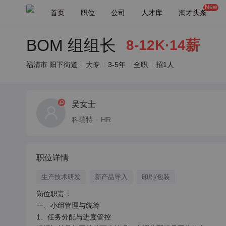
New
首页
职位
公司
人才库
淘才头条
BOM 组组长
8-12K·14薪
福清市 阳下街道
大专
3-5年
全职
招1人
吴女士
科瑞特
HR
职位详情
生产技术研发
新产品导入
印刷/包装
岗位职责：

一、小组管理与统筹

1、任务分配与进度管控
