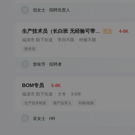
倪女士
招聘负责人
生产技术员（长白班 无经验可带薪培训）
4-8K
置顶
福清市 阳下街道
学历不限
经验不限
技术员
曾咏芳
招聘者
BOM专员
5-8K
福清市 阳下街道
大专
3-5年
生产技术研发
新产品导入
印刷/包装
吴女士
HR