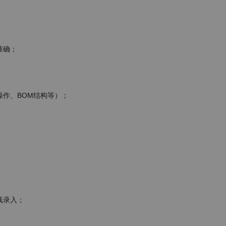
确；

作、BOM结构等）；

录入；
