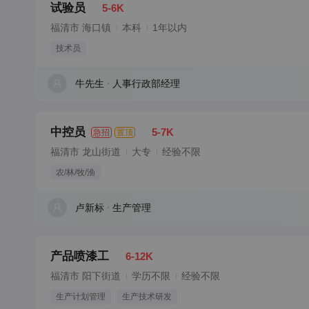
试验员
5-6K
福清市 海口镇
本科
1年以内
技术员
牛先生
人事行政部经理
中控员
5-7K
急招
置顶
福清市 龙山街道
大专
经验不限
农/林/牧/渔
卢新标
生产管理
产品喷漆工
6-12K
福清市 阳下街道
学历不限
经验不限
生产计划管理
生产技术研发