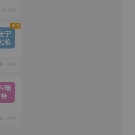
：3小时前
推广
佳宁
化妆
新：3天前
科瑞
特
新：7天前