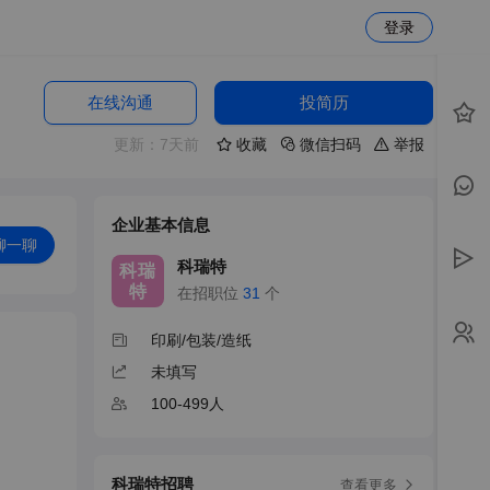
登录
在线沟通
投简历
更新：7天前
收藏
微信扫码
举报
企业基本信息
聊一聊
科瑞特
科瑞
特
在招职位
31
个
印刷/包装/造纸
未填写
100-499人
科瑞特招聘
查看更多