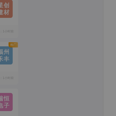
星创
建材
：1小时前
推广
福州
禾丰
：1小时前
瑞恒
电子