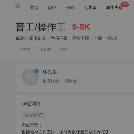
New
首页
职位
公司
人才库
淘才头条
普工/操作工
5-8K
福清市 阳下街道
学历不限
经验不限
全职
招5人
年终奖
全勤奖
包吃
林先生
榕升纸业
招聘者
职位详情
包装印刷工
岗位职责：

根据领导工作安排，按时保质保量完成工作任务
