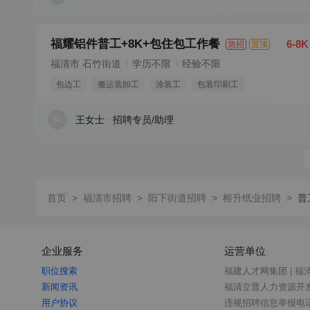
福耀铝件普工+8K+包住包工作餐
6-8K
急招
置顶
福清市 石竹街道
学历不限
经验不限
包边工
搬运装卸工
涂装工
包装印刷工
王女士
招聘专员/助理
首页
>
福清市招聘
>
阳下街道招聘
>
榕升纸业招聘
>
普
企业服务
运营单位
职位搜索
福建人才网集团 | 福
新闻资讯
福清立普人力资源开
用户协议
违规招聘信息举报电话：0