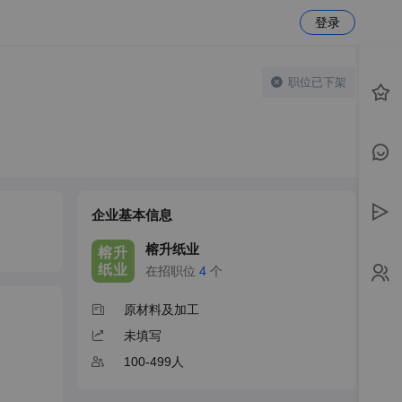
登录
职位已下架
企业基本信息
榕升纸业
榕升
纸业
在招职位
4
个
原材料及加工
未填写
100-499人