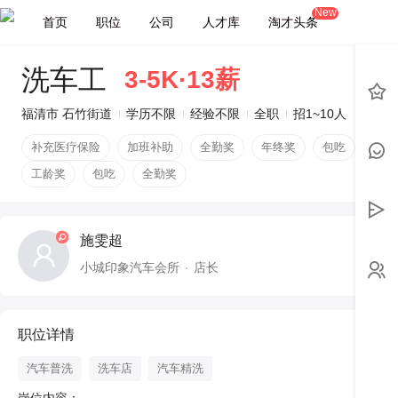
New
首页
职位
公司
人才库
淘才头条
洗车工
3-5K·13薪
福清市 石竹街道
学历不限
经验不限
全职
招1~10人
补充医疗保险
加班补助
全勤奖
年终奖
包吃
节日
工龄奖
包吃
全勤奖
施雯超
小城印象汽车会所
店长
职位详情
汽车普洗
洗车店
汽车精洗