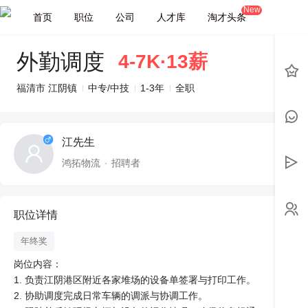
New
首页
职位
公司
人才库
淘才头条
外勤调度
4-7K·13薪
福清市 江阴镇
中专/中技
1-3年
全职
江先生
鸿拓物流
招聘者
职位详情
年终奖
岗位内容：

1. 负责江阴港区附近各家堆场的设备单签署与打印工作。

2. 协助调度完成日常车辆的调派与协调工作。
