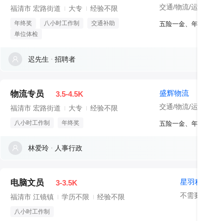
交通/物流/运输
不
福清市 宏路街道
大专
经验不限
年终奖
八小时工作制
交通补助
单位体检
迟先生
招聘者
盛辉物流
物流专员
3.5-4.5K
交通/物流/运输
不
福清市 宏路街道
大专
经验不限
八小时工作制
年终奖
林爱玲
人事行政
星羽科技
电脑文员
3-3.5K
不需要融资
福清市 江镜镇
学历不限
经验不限
八小时工作制