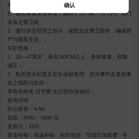
岗位职责：

确认
1、确实掌握安全事宜，服勤于大门前、大厅内、后门
及各之警卫岗；

2、遵行保安经理之指示，服勤安全警卫勤务，确保财
产与顾客安全。

任职资格：

1、18—47周岁，身高160CM以上，身体健康，容貌
端正；

2、熟悉安全制度及安全器材使用、意外事件及紧急事
故之预防与安排；

享有年终奖 过节费 生日贺仪等福利；

薪资详情

职位薪资：4-5K

底薪：4000 ~ 4500 元

发薪日：15日

奖金补贴：高温补贴 · 包吃包住 · 节假日加班费 · 年