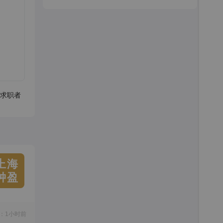
求职者
上海
钟盈
：1小时前