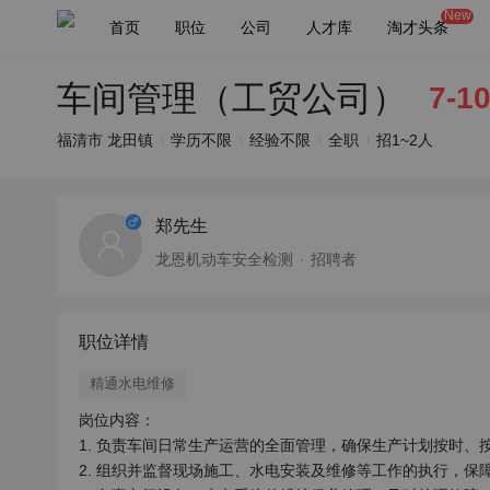
New
首页
职位
公司
人才库
淘才头条
车间管理（工贸公司）
7-1
福清市 龙田镇
学历不限
经验不限
全职
招1~2人
郑先生
龙恩机动车安全检测
招聘者
职位详情
精通水电维修
岗位内容：

1. 负责车间日常生产运营的全面管理，确保生产计划按时、按
2. 组织并监督现场施工、水电安装及维修等工作的执行，保