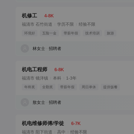
机修工
4-8K
福清市 石竹街道
学历不限
经验不限
环境好
五险一金
带薪年假
技术培训
旅游
林女士
招聘者
机电工程师
6-8K
福清市 镜洋镇
本科
1-3年
年终奖
全勤奖
带薪年假
周日单休
提供饭餐
敖女士
招聘者
机电维修师傅/学徒
6-7K
福清市 阳下街道
高中
经验不限