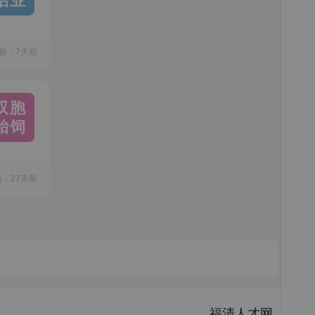
铝业
新：7天前
双胞
胎饲
新：27天前
福清人才网