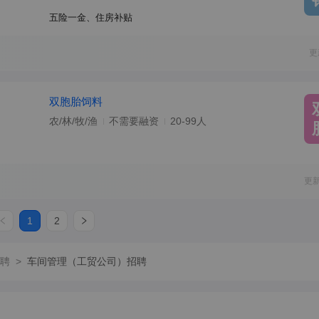
五险一金、住房补贴
更
双胞胎饲料
农/林/牧/渔
不需要融资
20-99人
更
1
2
聘
>
车间管理（工贸公司）招聘