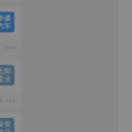
华盛
汽车
：1小时前
光阳
蛋业
新：4天前
奋安