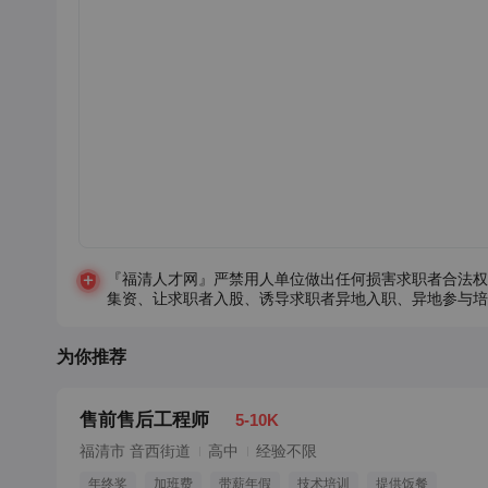
『福清人才网』严禁用人单位做出任何损害求职者合法权
集资、让求职者入股、诱导求职者异地入职、异地参与培
为你推荐
售前售后工程师
5-10K
福清市 音西街道
高中
经验不限
年终奖
加班费
带薪年假
技术培训
提供饭餐