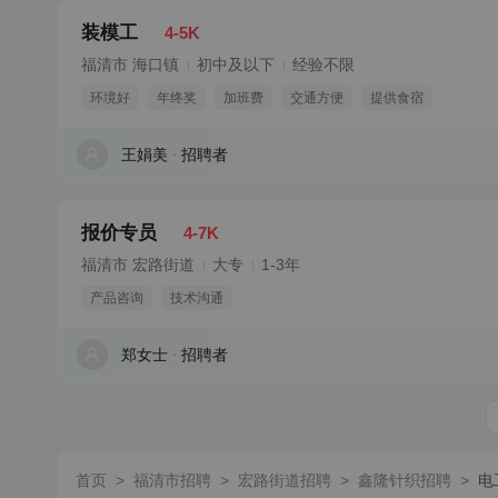
装模工
4-5K
福清市 海口镇
初中及以下
经验不限
环境好
年终奖
加班费
交通方便
提供食宿
王娟美
招聘者
报价专员
4-7K
福清市 宏路街道
大专
1-3年
产品咨询
技术沟通
郑女士
招聘者
首页
>
福清市招聘
>
宏路街道招聘
>
鑫隆针织招聘
>
电