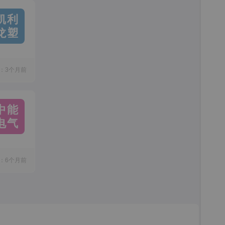
凯利
龙塑
：3个月前
中能
电气
：6个月前