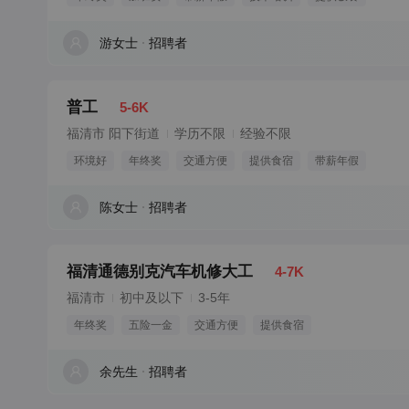
游女士
招聘者
普工
5-6K
福清市 阳下街道
学历不限
经验不限
环境好
年终奖
交通方便
提供食宿
带薪年假
陈女士
招聘者
福清通德别克汽车机修大工
4-7K
福清市
初中及以下
3-5年
年终奖
五险一金
交通方便
提供食宿
余先生
招聘者