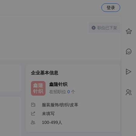
登录
职位已下架
企业基本信息
鑫隆针织
鑫隆
针织
在招职位
0
个
服装服饰/纺织/皮革
未填写
100-499人