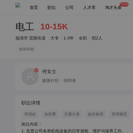
New
首页
职位
公司
人才库
淘才头条
电工
10-15K
福清市 宏路街道
大专
1-3年
全职
招2人
加班补助
何女士
鑫隆针织
招聘者
职位详情
环境好
加班费
交通方便
提供食宿
管理规范
岗位内容：

1. 负责公司各类机电设备的日常巡检、维护与保养工作。
