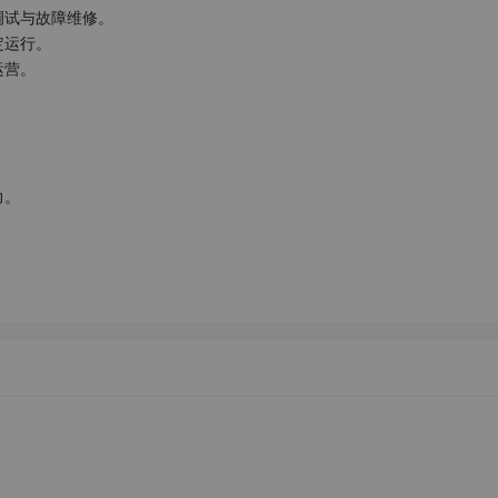
试与故障维修。

运行。

营。





。

。