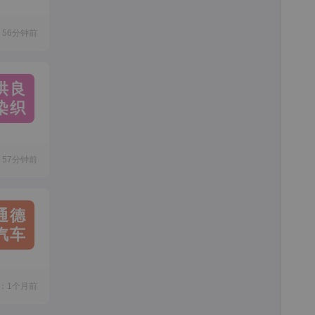
56分钟前
洪良
染织
57分钟前
通德
汽车
：1个月前