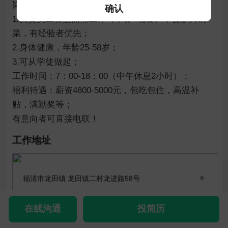
岗位要求：

确认
1.负责员工食堂烹煮工作（午餐+晚餐），会炒大锅
菜，有经验者优先；

2.身体健康，年龄25-58岁；

3.可从学徒做起；

工作时间：7：00-18：00（中午休息2小时）；

福利待遇：薪资4800-5000元，包吃包住，高温补
贴，满勤奖等；

工作地址
福清市龙田镇 龙田镇二村龙进路58号
在线沟通
投简历