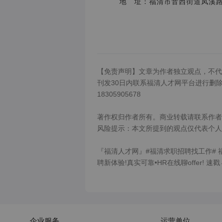
地 址：福清市音西街道凤溪路
【免责声明】文章为作者独立观点，不代
刊发30日内联系福清人才网平台进行删除或
18305905678

著作权归作者所有。商业转载请联系作者
风险提示：本文所提到的观点仅代表个人
『福清人才网』#福清求职招聘找工作# 
聘新体验!真实可靠•HR在线聊offer! 速戳→
企业服务
运营单位