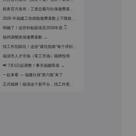
税务官方发布：工资总额与社保缴费基数口径 →
2026 年福建工伤保险缴费基数上下限政策通知 →
明确了！这些补贴延续至2026年底 👇
福州调整医保缴费基数 →
找工作别踩坑！这份"避坑指南"每个求职者都该看看
福清市人才市场（零工市场）揭牌投用
📢 7月1日起调整！事关福建医保 →
一起来看 — 福建社保“第六险”来了
正式揭牌！福清这个新平台，找工作更方便！