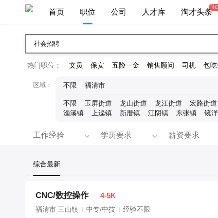
New
首页
职位
公司
人才库
淘才头条
热门职位：
文员
保安
五险一金
销售顾问
司机
包吃
区域：
不限
福清市
不限
玉屏街道
龙山街道
龙江街道
宏路街道
渔溪镇
上迳镇
新厝镇
江阴镇
东张镇
镜洋
工作经验
学历要求
薪资要求
综合
最新
CNC/数控操作
4-5K
福清市 三山镇
中专/中技
经验不限