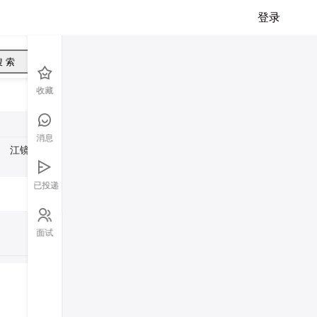
登录
搜 索
江镜镇
港头镇
高山镇
沙埔镇
三山镇
东瀚镇
清空筛选条件