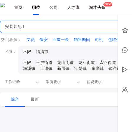
New
首页
职位
公司
人才库
淘才头条
热门职位：
文员
保安
五险一金
销售顾问
司机
包吃住
会
区域：
不限
福清市
不限
玉屏街道
龙山街道
龙江街道
宏路街道
石竹
渔溪镇
上迳镇
新厝镇
江阴镇
东张镇
镜洋镇
一
工作经验
学历要求
薪资要求
融
综合
最新