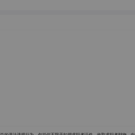
益的违法违规行为，包括但不限于扣押求职者证件、收取求职者财物、向