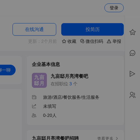
登录
在线沟通
投简历
更新：2个月前
收藏
微信扫码
举报
企业基本信息
聊一聊
九亩邸月亮湾餐吧
九亩
邸月
在招职位
3
个
旅游/酒店/餐饮服务/生活服务
未填写
0-20人
九亩邸月亮湾餐吧招聘
查看更多