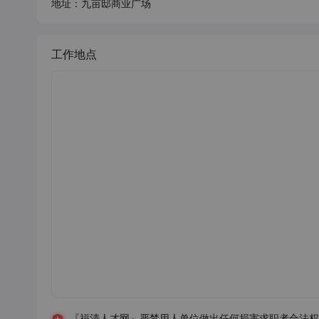
地址：九亩邸商业广场
工作地点
『福清人才网』严禁用人单位做出任何损害求职者合法权