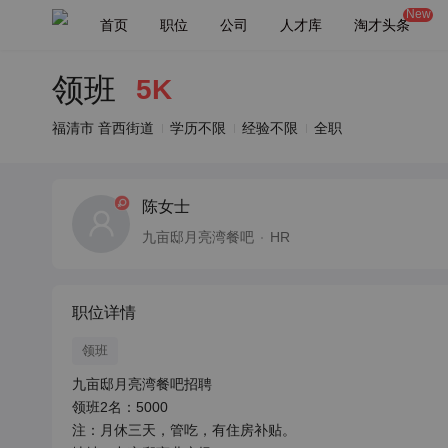
New
首页
职位
公司
人才库
淘才头条
领班
5K
福清市 音西街道
学历不限
经验不限
全职
陈女士
九亩邸月亮湾餐吧
HR
职位详情
领班
九亩邸月亮湾餐吧招聘

领班2名：5000

注：月休三天，管吃，有住房补贴。
