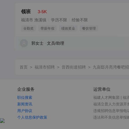
领班
3-5K
福清市 渔溪镇
学历不限
经验不限
全勤奖
带薪年假
绩效奖金
餐饮管理
郭女士
文员/助理
首页
>
福清市招聘
>
音西街道招聘
>
九亩邸月亮湾餐吧招
企业服务
运营单位
职位搜索
福建人才网集团 | 福
新闻资讯
福清立普人力资源开
用户协议
违规招聘信息举报电话：0
个人信息保护政策
违法和不良信息举报邮箱：