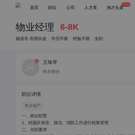
New
首页
职位
公司
人才库
淘才头条
物业经理
6-8K
福清市 音西街道
学历不限
经验不限
全职
王珠琴
裕永物业
职位详情
商业地产
一、岗位职责

1、对园区保安、保洁、消防工作进行统筹管理

二、任职要求 
