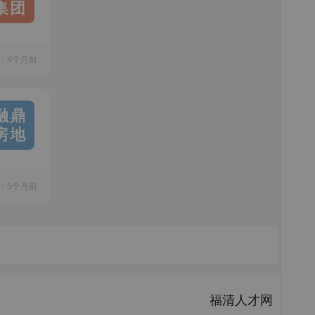
集团
：4个月前
融鼎
房地
：5个月前
福清人才网