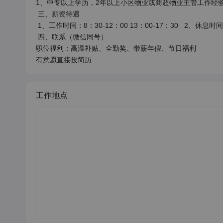
1、中专以上学历，2年以上小区物业或商超物业主管工作经验 
 三、薪资待遇

 1、工作时间：8：30-12：00 13：00-17：30   2、休息时间：月休4天，法假另休  3、五险+培训+晋升

 四、联系（微信同号）

职位福利：高温补贴、全勤奖、带薪年假、节日福利

有意愿直接投简历
工作地点