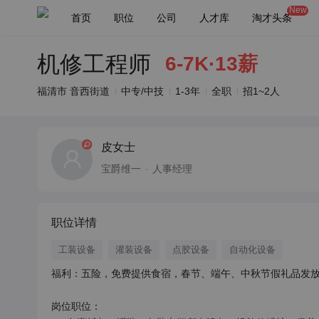
New
首页
职位
公司
人才库
淘才头条
机修工程师
6-7K·13薪
福清市 音西街道
中专/中技
1-3年
全职
招1~2人
皮女士
宝爵维一
人事经理
职位详情
工装设备
灌装设备
点胶设备
自动化设备
福利：五险，免费提供食宿，春节、端午、中秋节假礼品发放
岗位职位：
