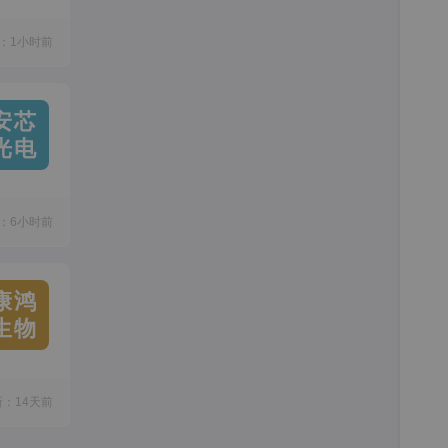
：1小时前
安芯
光电
：6小时前
康鸿
生物
新：14天前