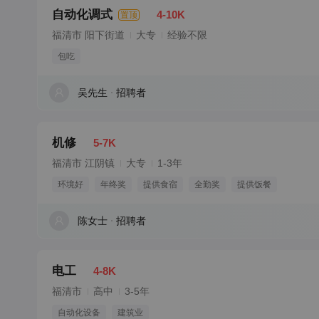
自动化调式
4-10K
置顶
福清市 阳下街道
大专
经验不限
包吃
吴先生
招聘者
机修
5-7K
福清市 江阴镇
大专
1-3年
环境好
年终奖
提供食宿
全勤奖
提供饭餐
陈女士
招聘者
电工
4-8K
福清市
高中
3-5年
自动化设备
建筑业