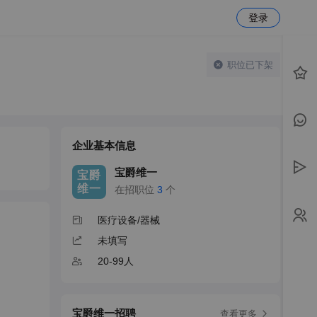
登录
职位已下架
企业基本信息
宝爵维一
宝爵
维一
在招职位
3
个
医疗设备/器械
未填写
20-99人
宝爵维一招聘
查看更多