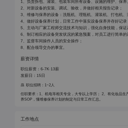
1、负责拆包、灌装、包装车间所有设备、设施的维护、保养
2、对新设备的安装、调试、验收，并做好相关报告记录；

3、维修与保养的设备：洗瓶机、理瓶机、灌装机、打包机、淹
4、做好设备保养计划，日常工作中落实设备保养并存好记录；
5、主动与厂家工程师交流技术与知识，强化自身技能，保证
6、制订相应的设备突发状况的紧急预案，对员工进行简单的
7、监督车间操作人员的安全操作；

8、配合领导交办的事宜。
薪资详情
职位薪资：6-7K·13薪

发薪日：15日
职位招聘：1~2人
任职要求：1、机电等相关专业，大专以上学历； 2、有化妆品生产
养SOP，懂维修保养计划的制定与日常工作汇总。
工作地点