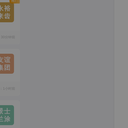
推广
永裕
来齿
30分钟前
友谊
集团
：1小时前
景士
兰涂