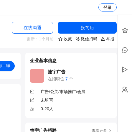
登录
在线沟通
投简历
更新：1个月前
收藏
微信扫码
举报
企业基本信息
聊一聊
捷宇广告
在招职位
7
个
广告/公关/市场推广/会展
未填写
0-20人
捷宇广告招聘
查看更多