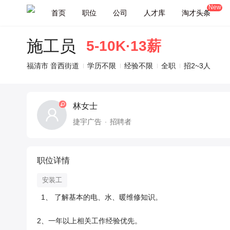
New
首页
职位
公司
人才库
淘才头条
施工员
5-10K·13薪
福清市 音西街道
学历不限
经验不限
全职
招2~3人
林女士
捷宇广告
招聘者
职位详情
安装工
  1、 了解基本的电、水、暖维修知识。

2、一年以上相关工作经验优先。
