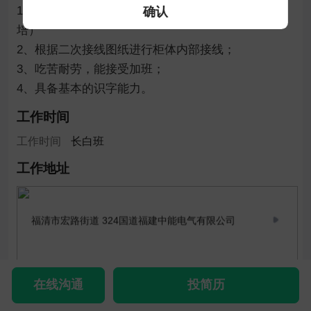
1、年龄30-40岁，男性；（无经验人员会安排师傅教
确认
培）

2、根据二次接线图纸进行柜体内部接线；

3、吃苦耐劳，能接受加班；

4、具备基本的识字能力。
工作时间
工作时间
长白班
工作地址
福清市宏路街道 324国道福建中能电气有限公司
在线沟通
投简历