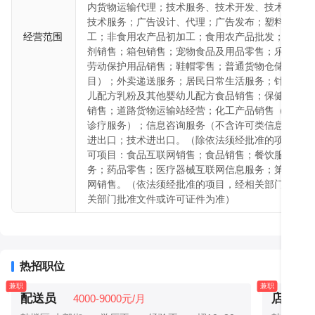
内货物运输代理；技术服务、技术开发、技术咨询、
技术服务；广告设计、代理；广告发布；塑料制品销
经营范围
工；非食用农产品初加工；食用农产品批发；可穿戴
剂销售；箱包销售；宠物食品及用品零售；乐器零售
劳动保护用品销售；鞋帽零售；普通货物仓储服务（
目）；外卖递送服务；居民日常生活服务；针纺织品
儿配方乳粉及其他婴幼儿配方食品销售；保健食品（
销售；道路货物运输站经营；化工产品销售（不含许
诊疗服务）；信息咨询服务（不含许可类信息咨询服
进出口；技术进出口。（除依法须经批准的项目外，
可项目：食品互联网销售；食品销售；餐饮服务；第
务；药品零售；医疗器械互联网信息服务；第三类医
网销售。（依法须经批准的项目，经相关部门批准后
关部门批准文件或许可证件为准）
热招职位
兼职
兼职
配送员
店员/营
4000-9000元/月