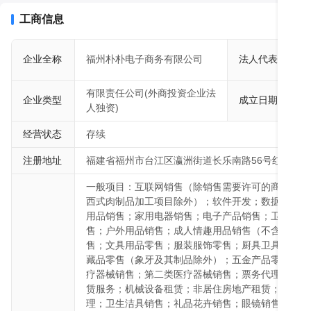
售；计算机软硬件及辅助设备零售；第一类医疗器械销售；第二类医
售；餐饮管理；办公设备租赁服务；机械设备租赁；非居住房地产租
工商信息
业管理；卫生洁具销售；礼品花卉销售；眼镜销售（不含隐形眼镜）
理；技术服务、技术开发、技术咨询、技术交流、技术转让、技术推
范
企业全称
福州朴朴电子商务有限公司
法人代表
发布；塑料制品销售；食用农产品零售；食用农产品初加工；非食用
海
能设备销售；纸制品销售；食品添加剂销售；箱包销售；宠物食品及
有限责任公司(外商投资企业法
粮油仓储服务；劳动保护用品销售；鞋帽零售；普通货物仓储服务（
企业类型
成立日期
2
人独资)
卖递送服务；居民日常生活服务；针纺织品销售；办公设备销售；化
食品销售；保健食品（预包装）销售；特殊医学用途配方食品销售；
经营状态
存续
许可类化工产品）；健康咨询服务（不含诊疗服务）；信息咨询服务
注册地址
福建省福州市台江区瀛洲街道长乐南路56号红星商务
经批准的项目外，凭营业执照依法自主开展经营活动）许可项目：食
类增值电信业务；药品互联网信息服务；药品零售；医疗器械互联网
一般项目：互联网销售（除销售需要许可的商品）；肉
经批准的项目，经相关部门批准后方可开展经营活动，具体经营项目
西式肉制品加工项目除外）；软件开发；数据处理和
用品销售；家用电器销售；电子产品销售；卫生用品
售；户外用品销售；成人情趣用品销售（不含药品、
售；文具用品零售；服装服饰零售；厨具卫具及日用
藏品零售（象牙及其制品除外）；五金产品零售；计
疗器械销售；第二类医疗器械销售；票务代理服务；
赁服务；机械设备租赁；非居住房地产租赁；住房租
理；卫生洁具销售；礼品花卉销售；眼镜销售（不含