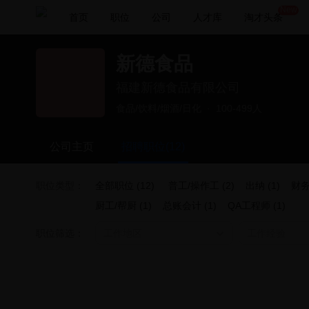
New
首页
职位
公司
人才库
淘才头条
新德食品
福建新德食品有限公司
食品/饮料/烟酒/日化
·
100-499人
公司主页
招聘职位(12)
职位类型：
全部职位 (12)
普工/操作工 (2)
出纳 (1)
财务
厨工/帮厨 (1)
总账会计 (1)
QA工程师 (1)
职位筛选：
工作地区
工作经验