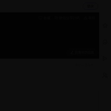
登录
收藏
微信分享扫码
举报
完善简历信息
清空筛选条件