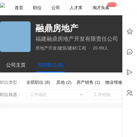
New
首页
职位
公司
人才库
淘才头条
融鼎房地产
福建融鼎房地产开发有限责任公司
房地产开发/建筑/建材/工程
·
20-99人
公司主页
招聘职位(8)
职位类型：
全部职位 (8)
其他 (2)
房产销售 (1)
物业维修 (1)
保
职位筛选：
工作地区
工作经验