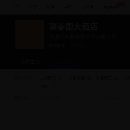
New
首页
职位
公司
人才库
淘才头条
望春园大酒店
福清望春园餐饮管理有限公司
餐饮服务
·
20-99人
公司主页
招聘职位(9)
职位类型：
全部职位 (9)
中餐厨师 (1)
中餐厨工 (1)
传菜
洗碗工 (1)
职位筛选：
工作地区
工作经验