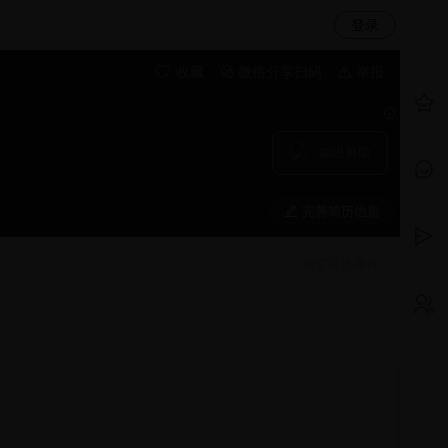
登录
收藏
微信分享扫码
举报
加班补助
完善简历信息
清空筛选条件