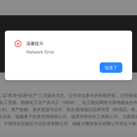
温馨提示
Network Error
知道了
，以“投资•贸易•生产”三大版块为主。公司经过多年的辛勤开拓，已经形
化工贸易、精细化工生产及代工（OEM）、化工物流网络与基地建设合
污水)、资产收购、资本投放与运作、民生领域项目品牌培育（快消品）等
员企业有：福建量子投资管理有限公司、福清市联邦化工有限公司、汉森漆
、平潭综合实验区兴达投资有限公司、福建大嘴游食品有限公司等近十家
“用道德来衡量我们的行为、用服务来培养我们的素质、用规范来塑造我们