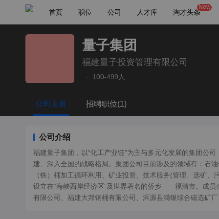
New
首页
职位
公司
人才库
淘才头条
量子集团
福建量子投资管理有限公司
·
100-499人
公司主页
招聘职位(1)
公司介绍
福建量子集团，以“化工产业链”为主与多元化发展的集团公司
建、深入全国的战略格局。集团公司目前涉及的领域有：石油
（铁）桶加工循环利用、矿业投资、技术服务(管理、选矿、
设立在“海峡西岸经济区”及世界著名的侨乡——福清市。成
有限公司、福建大邦钢桶有限公司、洱源县满银综合磁选矿厂
工领域年产值已达5亿元人民币以上。福建量子集团一直秉承