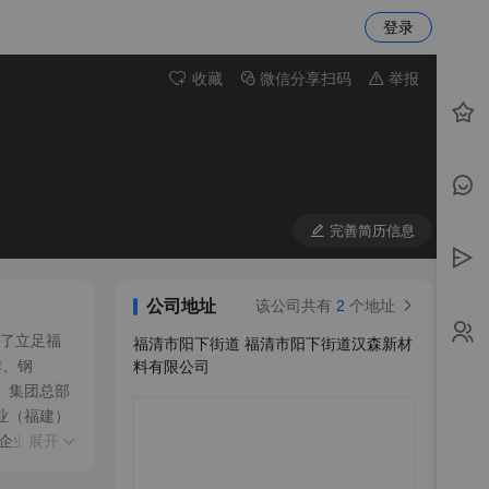
登录
收藏
微信分享扫码
举报
完善简历信息
公司地址
该公司共有
2
个地址
成了立足福
福清市阳下街道 福清市阳下街道汉森新材
作、钢
料有限公司
。集团总部
业（福建）
企业。仅化
展开
的责任”的