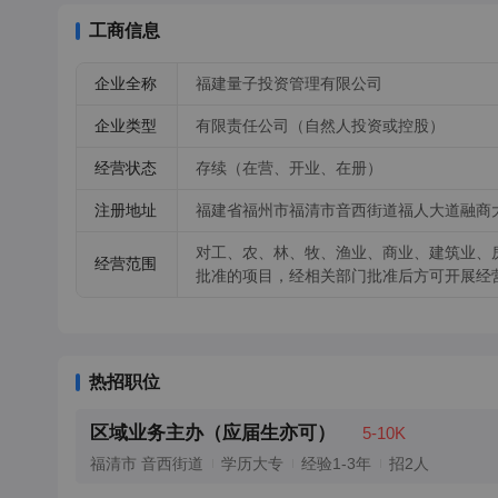
经营理念，努力打造“守道德、高素质、担责任”的企业文化。

福建量子（集团）公司网址：www.lztzgroup.com

工商信息
福清市联邦化工有限公司网址：www.lianbangchem.com

地址：福建省福清市福人大道融商大厦A区19层　邮编：3503
企业全称
福建量子投资管理有限公司
企业类型
有限责任公司（自然人投资或控股）
经营状态
存续（在营、开业、在册）
注册地址
福建省福州市福清市音西街道福人大道融商大厦
对工、农、林、牧、渔业、商业、建筑业、
经营范围
批准的项目，经相关部门批准后方可开展经
热招职位
区域业务主办（应届生亦可）
5-10K
福清市 音西街道
学历大专
经验1-3年
招2人