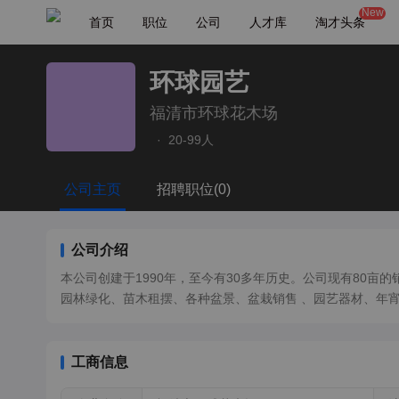
New
首页
职位
公司
人才库
淘才头条
环球园艺
福清市环球花木场
·
20-99人
公司主页
招聘职位(0)
公司介绍
本公司创建于1990年，至今有30多年历史。公司现有80亩
园林绿化、苗木租摆、各种盆景、盆栽销售 、园艺器材、年
工商信息