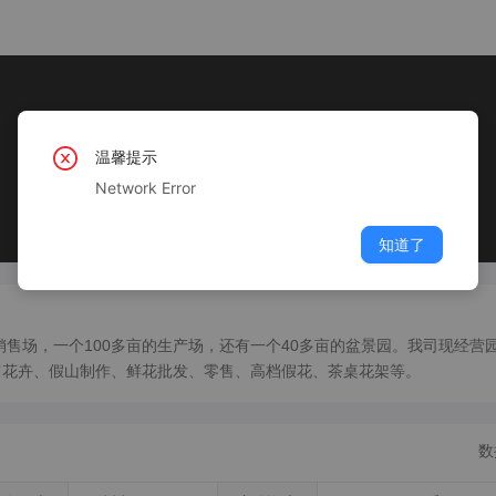
温馨提示
Network Error
知道了
的销售场，一个100多亩的生产场，还有一个40多亩的盆景园。我司现经营
宵花卉、假山制作、鲜花批发、零售、高档假花、茶桌花架等。
数