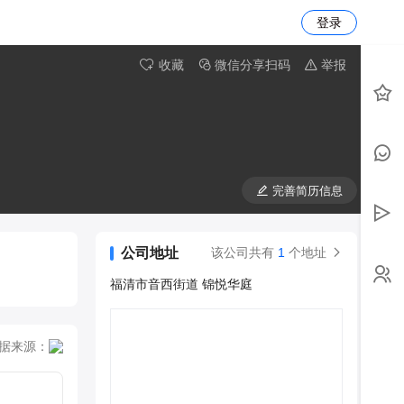
登录
收藏
微信分享扫码
举报
完善简历信息
公司地址
该公司共有
1
个地址
福清市音西街道 锦悦华庭
据来源：