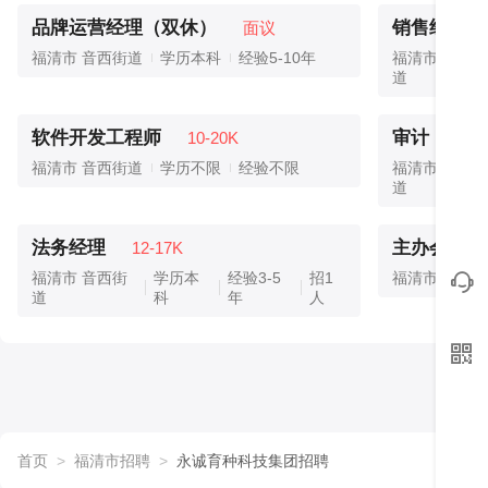
品牌运营经理（双休）
销售经理/
面议
福清市 音西街道
学历本科
经验5-10年
福清市 音西街
道
软件开发工程师
审计（双休
10-20K
福清市 音西街道
学历不限
经验不限
福清市 音西街
道
法务经理
主办会计（
12-17K
福清市 音西街
学历本
经验3-5
招1
福清市 音西
道
科
年
人
首页
>
福清市招聘
>
永诚育种科技集团招聘