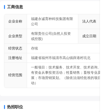
       集团旗下拥有：福建永诚育种科技集团有限公司、福清市永诚
限公司、福建清流永诚农牧有限公司、福建将乐永诚农牧有限公司、
工商信息
司。经过30多年的发展，市场已覆盖全国各个省（市、自治区）。
福建永诚育种科技集团有限
薛永
企业全称
法人代表
公司
柱
有限责任公司(自然人投资
企业类型
成立日期
201
或控股)
经营状态
存续
注册地址
福建省福州市福清市高山镇薛港村坑北
一般项目：技术服务、技术开发、技术咨询、技术交
有资金从事投资活动；牲畜销售；畜牧专业及辅助性
经营范围
展；市场营销策划。（除依法须经批准的项目外，凭
动）
热招职位