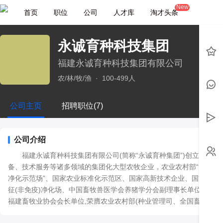
New
首页
职位
公司
人才库
淘才头条
永诚育种科技集团
福建永诚育种科技集团有限公司
农/林/牧/渔
·
100-499人
公司主页
招聘职位(7)
公司介绍
       福建永诚育种科技集团有限公司(简称“永诚育种集团”)创立于1
备、技术服务等诸多领域的集团化大型农牧企业，农业农村部“国家生猪
净化示范场”、国家农业标准化示范区、国家高新技术企业、国家级无
征(非免疫)净化场、中国畜牧兽医学会养猪学分会副理事长单位、中
福建畜牧业协会会长单位,荣膺农业农村部(种业管理司、全国畜牧总站)
名，国标《杜洛克猪种猪》修编单位。
