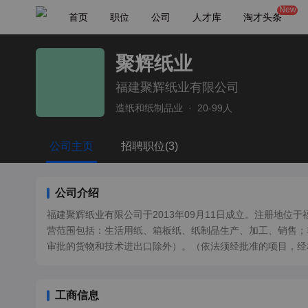
New
首页
职位
公司
人才库
淘才头条
聚辉纸业
福建聚辉纸业有限公司
造纸和纸制品业
·
20-99人
公司主页
招聘职位(3)
公司介绍
福建聚辉纸业有限公司于2013年09月11日成立。注册地位
营范围包括：生活用纸、箱板纸、纸制品生产、加工、销售；
审批的货物和技术进出口除外）。（依法须经批准的项目，经
工商信息