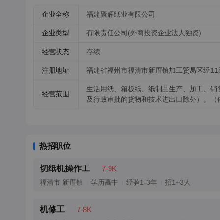
企业全称
福建聚辉纸业有限公司
企业类型
有限责任公司(外商投资企业法人独资)
经营状态
存续
注册地址
福建省福州市福清市新厝镇加工贸易区经11路5
生活用纸、箱板纸、纸制品生产、加工、销
经营范围
及行政审批的货物和技术进出口除外）。（
热招职位
切纸机操作工
7-9K
福清市 新厝镇
学历高中
经验1-3年
招1~3人
机修工
7-8K