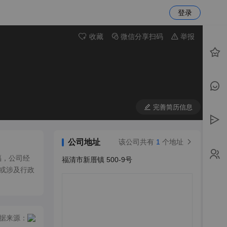
登录
收藏
微信分享扫码
举报
完善简历信息
公司地址
该公司共有
1
个地址
福，公司经
福清市新厝镇 500-9号
或涉及行政
据来源：