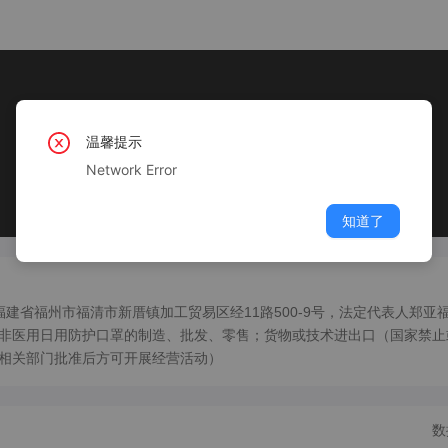
温馨提示
Network Error
知道了
于福建省福州市福清市新厝镇加工贸易区经11路500-9号，法定代表人郑亚
非医用日用防护口罩的制造、批发、零售；货物或技术进出口（国家禁止
相关部门批准后方可开展经营活动）
数