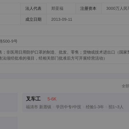
法人代表
郑亚福
注册资本
3000万人民
成立日期
2013-09-11
00-9号
售；非医用日用防护口罩的制造、批发、零售；货物或技术进出口（国家
依法须经批准的项目，经相关部门批准后方可开展经营活动）
全
叉车工
5-6K
福清市 新厝镇
学历中专/中技
经验1-3年
招1~3人