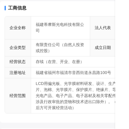
公司以“诚信敬业，感激报恩；为客户、员工和相关方创造价值”作为
心服务于客户。遵从正道经营理念，不断从国外引进先进的生产设备
工商信息
队，锐意进取，开拓创新，努力实现“创新进取，裁出新视界”的企业使命
量管理体系，推进工业化和信息化的融合，秉持“以人为本，以德为先
沈
福建蒂摩斯光电科技有限公
念，树立行业领先的光学材料裁切标杆企业。
企业全称
法人代表
小
司
磊
有限责任公司（自然人投资
企业类型
成立日期
201
或控股）
经营状态
存续（在营、开业、在册）
注册地址
福建省福州市福清市音西街道永昌路100号
LCD用偏光板、光学膜材料研发、设计、生产、销
片、泡棉、光学膜片、保护膜片、绝缘片、导电片、
经营范围
光电产品、电子产品、电子器材及相关零配件批发；
涉及行政审批的货物和技术进出口除外）。（依法须
后方可开展经营活动）