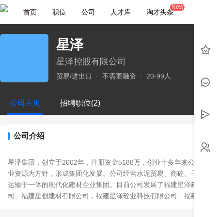
New
首页
职位
公司
人才库
淘才头条
星泽
星泽控股有限公司
贸易/进出口
·
不需要融资
·
20-99人
公司主页
招聘职位(2)
公司介绍
星泽集团，创立于2002年，注册资金5188万，创业十多年来公司立
业资源为方针，形成集团化发展。公司经营水泥贸易、商砼、干混砂
运输于一体的现代化建材企业集团。目前公司发展了福建星泽建材有
司、福建星创建材有限公司，福建星泽砼业科技有限公司、福建闽凯
司，共抓产业链，贯通合作上下游，优化产业布局，以更高的水平实