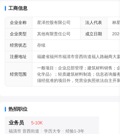
发挥各子公司优长、互相搭台、齐头并进，迈着高质量一体化的目标
效益 化的高度，增强大局意识，加大计划执行力度，想方设法克服自
工商信息
划，朝着生产、回收、再生利用一体化协同，从而更好推进生产者责
链，实现可持续发展目标。星泽组建有一支专业高效的管理团队，公
企业全称
星泽控股有限公司
法人代表
林星
结构的更新，在不断壮大、发展、创新的过程中，也积极探索、实践
企业类型
其他有限责任公司
成立日期
2020-06-2
询机构，提升企业的核心竞争力，为客户提供更好更快更优的产品服
经营状态
存续
注册地址
福建省福州市福清市音西街道福人路融商大厦B区27层
一般项目：企业总部管理；建筑材料销售；企业管理
经营范围
化学品）；轻质建筑材料制造；信息咨询服务（不含
须经批准的项目外，凭营业执照依法自主开展经营活
热招职位
业务员
5-10K
福清市 音西街道
学历大专
经验1-3年