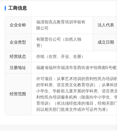
期盼中，福清智高点教育投资200余万元，开办第二校区——中恒商
米，招收小学到初中、高中的学员。开设个性化一对一提分辅导；私
工商信息
桥国际少儿英语班；高斯数学等精品课程。并且同时期增加美术绘画
类。

福清智高点教育培训学校有
张
企业全称
法人代表
       福清智高点教育专注于学生学习能力的培养和学科知识的辅导
限公司
燕
的认可。福清智高点教育秉承“诚信为本，求真务实；因材施教，精益
有限责任公司（自然人独
教学思想，研究先进教学方法，开发先进教学产品，提供先进教学服
企业类型
成立日期
201
资）
足，激发兴趣，培养习惯，树立信心，从而提高他们的学习成绩，激发
       福清智高点教育除了对学员和家长体现高度的责任心之外，校
经营状态
存续（在营、开业、在册）
和推崇人性化，人文关怀管理。给所有员工伙伴缴纳医社保和住房公
注册地址
福建省福州市福清市音西街道中恒商都5号楼2层店面
师享有年底13薪、年终奖，过年红包、7+3天过年带薪春节假、每年5
6+4天的假期、每月团建聚餐福利、教师节福利、员工生日福利、节
许可项目：从事艺术培训的营利性民办培训机构（除
外，校区办公环境干净整洁，同事工作氛围相处融洽，宽松友爱，互帮
的学科类、语言类文化教育培训）；从事科技培训的
       现诚聘有志于教培行业的优秀人才，在智高点小小舞台上，实
小学生、学龄前儿童开展的学科类、语言类文化教育
经营范围
时，也能赢得校区学员，家长，同事和社会的一份尊重和认同。竭诚
利性民办培训服务机构（除面向中小学生、学龄前儿
加瓦。
育培训）（依法须经批准的项目，经相关部门批准后
目以相关部门批准文件或许可证件为准）