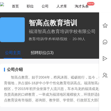
New
首页
职位
公司
人才库
淘才头条
智高点教育培训
福清智高点教育培训学校有限公司
教育/培训/学术/科研/院校
·
20-99人
公司主页
招聘职位(13)
公司介绍
       智高点教育。始于2004年，栉风沐雨、砥砺前行，迄今，傲
育领地，并占据6-18岁中小学个性化教育培训高点。福清智高点教育
校区，于2015年初开业坐落于人流川息，车水马龙的福清成龙步行街
负责高效的口碑教育，一举成为福清地区规模较大，环境舒适的一对
点教育设有市场部、咨询部、教学部、学管部、行政部五大部门，各
之间相互协作，相互配合，已然成为福清地区极具竞争力和发展前景