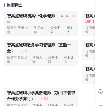
热招职位
智高点诚聘初高中化学老师
智高点五险
4-14K·13
薪
16K·13薪
福清市 玉屏街
学历本
经验不
招3
福清市 玉屏街
道
科
限
人
道
智高点诚聘教务学习管理师（五险一
智高点诚聘
金）
3-8K
福清市 音西街
道
福清市 音西街
学历大
经验不
招1~2
道
专
限
人
智高点诚聘
福清市 音西街
道
智高点诚聘小学奥数老师（项目主管或
合作办学亦可）
4-5K
福清市 音西街
学历不
经验不
招2~3