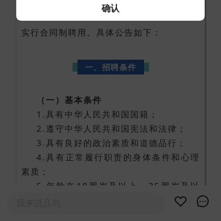
确认
聘5名专业技术人员，直至名额招满为止，
实行合同制聘用。具体公告如下：
一、招聘条件
（一）基本条件
1.具有中华人民共和国国籍；
2.遵守中华人民共和国宪法和法律；
3.具有良好的政治素质和道德品行；
4.具有正常履行职责的身体条件和心理
素质；
5.年龄在18周岁及以上、35周岁及以
下，对年龄条件另有要求的，以岗位要求的
我来说几句...
为准；