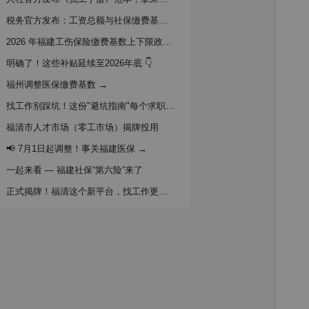
税务官方发布：工资总额与社保缴费基数口径 →
2026 年福建工伤保险缴费基数上下限政策通知 →
明确了！这些补贴延续至2026年底 👇
福州调整医保缴费基数 →
找工作别踩坑！这份"避坑指南"每个求职者都该看看
福清市人才市场（零工市场）揭牌投用
📢 7月1日起调整！事关福建医保 →
一起来看 — 福建社保“第六险”来了
正式揭牌！福清这个新平台，找工作更方便！