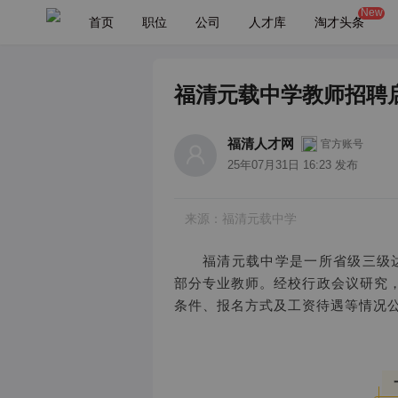
New
首页
职位
公司
人才库
淘才头条
福清元载中学教师招聘
福清人才网
官方账号
25年07月31日 16:23 发布
来源：福清元载中学
福清元载中学是一所省级三级
部分专业教师。经校行政会议研究
条件、报名方式及工资待遇等情况