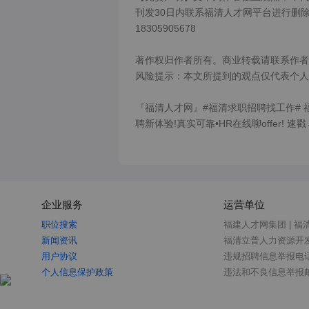
刊发30日内联系福清人才网平台进行删除或
18305905678

著作权归作者所有。商业转载请联系作者
风险提示：本文所提到的观点仅代表个人
『福清人才网』#福清求职招聘找工作# 
聘新体验!真实可靠•HR在线聊offer! 速戳→
企业服务
运营单位
职位搜索
福建人才网集团 | 福
新闻资讯
福清立普人力资源开
用户协议
违规招聘信息举报电话：0
个人信息保护政策
违法和不良信息举报邮箱：